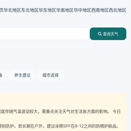
页
华北地区
东北地区
华东地区
华南地区
华中地区
西南地区
西北地区
查询天气
鱼
养生建议
城市选择
2℃，湿度伴随气温波动较大，需重点关注天气对生活各方面的影响。 今日
防护。若长期在户外，建议涂擦SPF在8-12之间的防晒护肤品。