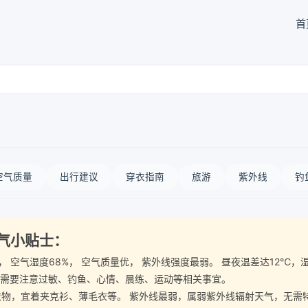
首
空气质量
出行建议
穿衣指南
旅游
紫外线
钓
天气小贴士：
-5级， 空气湿度68%， 空气质量优， 紫外线强度最弱。 昼夜温差达1
 需要注意过敏、钓鱼、心情、晨练、运动等相关事宜。
宜着夹克衫、薄毛衣等。 紫外线最弱，属弱紫外线辐射天气，无需特别