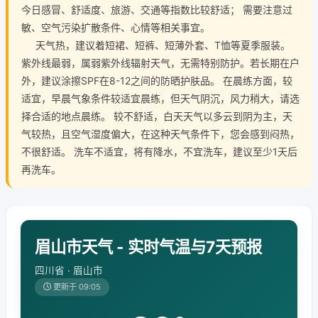
今日感冒、舒适度、旅游、交通等指数比较舒适； 需要注意过
敏、空气污染扩散条件、心情等相关事宜。
天气热，建议着短裙、短裤、短薄外套、T恤等夏季服装。
紫外线最弱，属弱紫外线辐射天气，无需特别防护。若长期在户
外，建议涂擦SPF在8-12之间的防晒护肤品。 在晨练方面，较
适宜，早晨气象条件较适宜晨练，但天气阴沉，风力稍大，请选
择合适的地点晨练。 较不舒适，白天天气以多云到阴为主，天
气较热，且空气湿度偏大，在这种天气条件下，您会感到闷热，
不很舒适。 洗车不适宜，将有降水，不宜洗车，建议至少1天后
再洗车。
眉山市天气 - 实时气温与7天预报
四川省 · 眉山市
更新于 09:05