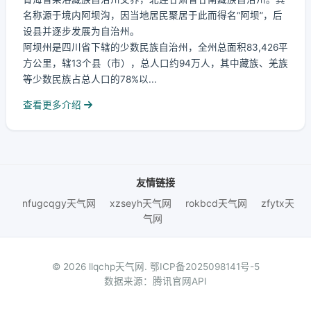
名称源于境内阿坝沟，因当地居民聚居于此而得名“阿坝”，后
设县并逐步发展为自治州。
阿坝州是四川省下辖的少数民族自治州，全州总面积83,426平
方公里，辖13个县（市），总人口约94万人，其中藏族、羌族
等少数民族占总人口的78%以...
查看更多介绍
友情链接
nfugcqgy天气网
xzseyh天气网
rokbcd天气网
zfytx天
气网
© 2026 llqchp天气网.
鄂ICP备2025098141号-5
数据来源：腾讯官网API