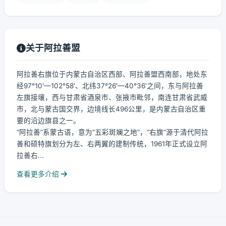
关于阿拉善盟
阿拉善右旗位于内蒙古自治区西部、阿拉善盟西南部，地处东
经97°10′—102°58′、北纬37°26′—40°36′之间，东与阿拉善
左旗接壤，西与甘肃省酒泉市、张掖市毗邻，南连甘肃省武威
市，北与蒙古国交界，边境线长496公里，是内蒙古自治区重
要的沿边旗县之一。
“阿拉善”系蒙古语，意为“五彩斑斓之地”，“右旗”源于清代阿拉
善和硕特旗划分为左、右两翼的建制传统，1961年正式设立阿
拉善右...
查看更多介绍