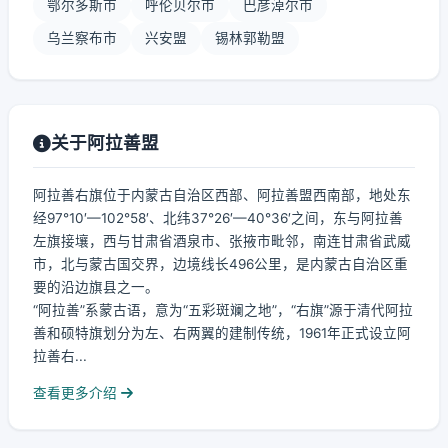
鄂尔多斯市
呼伦贝尔市
巴彦淖尔市
乌兰察布市
兴安盟
锡林郭勒盟
关于阿拉善盟
阿拉善右旗位于内蒙古自治区西部、阿拉善盟西南部，地处东
经97°10′—102°58′、北纬37°26′—40°36′之间，东与阿拉善
左旗接壤，西与甘肃省酒泉市、张掖市毗邻，南连甘肃省武威
市，北与蒙古国交界，边境线长496公里，是内蒙古自治区重
要的沿边旗县之一。
“阿拉善”系蒙古语，意为“五彩斑斓之地”，“右旗”源于清代阿拉
善和硕特旗划分为左、右两翼的建制传统，1961年正式设立阿
拉善右...
查看更多介绍