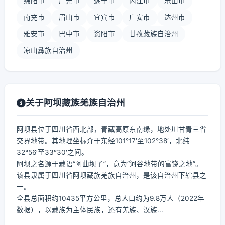
绵阳市
广元市
遂宁市
内江市
乐山市
南充市
眉山市
宜宾市
广安市
达州市
雅安市
巴中市
资阳市
甘孜藏族自治州
凉山彝族自治州
关于阿坝藏族羌族自治州
阿坝县位于四川省西北部，青藏高原东南缘，地处川甘青三省
交界地带。其地理坐标介于东经101°17′至102°38′，北纬
32°56′至33°30′之间。
阿坝之名源于藏语“阿曲坝子”，意为“河谷地带的富饶之地”。
该县隶属于四川省阿坝藏族羌族自治州，是该自治州下辖县之
一。
全县总面积约10435平方公里，总人口约为9.8万人（2022年
数据），以藏族为主体民族，还有羌族、汉族...