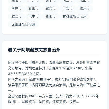
绵阳市
广元市
遂宁市
内江市
乐山市
南充市
眉山市
宜宾市
广安市
达州市
雅安市
巴中市
资阳市
甘孜藏族自治州
凉山彝族自治州
关于阿坝藏族羌族自治州
阿坝县位于四川省西北部，青藏高原东南缘，地处川甘青三省
交界地带。其地理坐标介于东经101°17′至102°38′，北纬
32°56′至33°30′之间。
阿坝之名源于藏语“阿曲坝子”，意为“河谷地带的富饶之地”。
该县隶属于四川省阿坝藏族羌族自治州，是该自治州下辖县之
一。
全县总面积约10435平方公里，总人口约为9.8万人（2022年
数据），以藏族为主体民族，还有羌族、汉族...