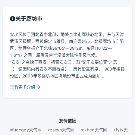
关于廊坊市
安次区位于河北省中北部，地处京津走廊核心地带，东与天津
武清区接壤，西邻保定市雄县，南连霸州市，北接廊坊市广阳
区，地理坐标介于北纬39°05′—39°28′、东经116°22′—
116°47′之间，属暖温带半湿润大陆性季风气候。
“安次”之名始于西汉，初置安次县，取“安于次要位置”之意
（一说因境内有安次亭而得名），历代沿革有序，1983年撤县
设区，2000年随廊坊地区撤地设市正式成为廊坊...
查看更多介绍
友情链接
nfugcqgy天气网
xzseyh天气网
rokbcd天气网
zfytx天