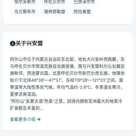
鄂尔多斯市
呼伦贝尔市
巴彦淖尔市
乌兰察布市
锡林郭勒盟
阿拉善盟
关于兴安盟
阿尔山市位于内蒙古自治区东北部，地处大兴安岭西南麓，东
与呼伦贝尔市鄂温克族自治旗接壤，南与兴安盟科尔沁右翼前
旗毗邻，西连蒙古国，北靠呼伦贝尔市新巴尔虎左旗，地理坐
标介于北纬46°38′—47°37′、东经119°28′—121°23′之间，属
寒温带大陆性季风气候，年均气温约-2.8℃，冬季漫长寒冷，
夏季凉爽湿润。
“阿尔山”系蒙古语“热泉”之意，因境内拥有亚洲最大的地表冷
矿泉群及丰富的...
查看更多介绍