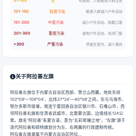
51-100
良
可接受，少数敏感人群注意
101-150
轻度污染
敏感人群减少户外活动
151-200
中度污染
减少户外活动，佩戴口罩
201-300
重度污染
避免户外活动，关闭门窗
>300
严重污染
停留在室内，减少通风
关于阿拉善左旗
阿拉善左旗位于内蒙古自治区西部、贺兰山西麓，地处东经
102°09′—106°04′、北纬37°24′—40°08′之间，东与乌海市、
鄂尔多斯市接壤，南连宁夏回族自治区银川市、石嘴山市，西
邻阿拉善右旗和甘肃省武威市，北靠蒙古国，边境线长124公
里。旗名“阿拉善”系蒙古语，意为“五彩斑斓之地”，“左旗”源于
清代阿拉善和硕特旗划分为左、右两翼的行政建制传统。
阿拉善左旗隶属于内蒙古自治区阿拉...