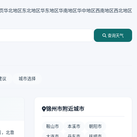
页
华北地区
东北地区
华东地区
华南地区
华中地区
西南地区
西北地区
查询天气
建议
城市选择
锦州市附近城市
鞍山市
本溪市
朝阳市
湾，北靠
大连市
丹东市
抚顺市