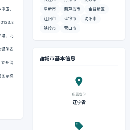
中屯卫、
阜新市
葫芦岛市
金普新区
辽阳市
盘锦市
沈阳市
33.8
铁岭市
营口市
寺塔、北
及设施农
城市基本信息
；锦州湾
选国家综
所属省份
辽宁省