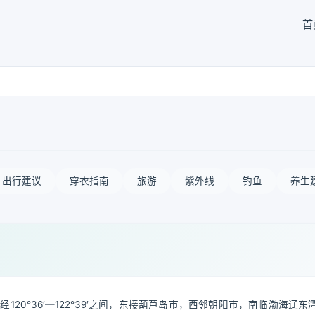
首
出行建议
穿衣指南
旅游
紫外线
钓鱼
养生
东经120°36′—122°39′之间，东接葫芦岛市，西邻朝阳市，南临渤海辽东