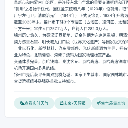
阜新市和内蒙古自治区，是连接东北与华北的重要交通枢纽和辽
“锦州”之名始于辽代，因辽圣宗统和八年（1020年）设锦州，
广宁左屯卫，清顺治元年（1644年）正式设锦县，1934年升格为
截至2023年末，锦州市下辖3个市辖区（古塔区、凌河区、太和区
平方千米；常住人口257.7万人，户籍人口282.3万人。
锦州历史悠久，为秦汉辽西郡地，辽金时期为东京道重镇，明清为
魏万佛堂石窟、明长城九门口段（世界文化遗产）等国家级文保
工业以石化、新型材料、汽车零部件、光伏新能源为主导，拥有
业为特色，北镇葡萄、沟帮子烧鸡为国家地理标志产品。
交通体系完善，京哈铁路、秦沈客专、京哈高速、京哈高速铁路穿
机场开通国内多条航线。
锦州市先后获评全国双拥模范城、国家卫生城市、国家园林城市、
合货运枢纽补链强链首批支持城市。
查看实时天气
未来7天预报
空气质量查询