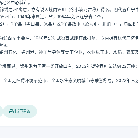
西地区中心城市。
取“锦绣之州”寓意，亦有说因境内锦川（今小凌河古称）得名。明代置广宁
锦州市，1949年隶属辽西省，1954年划归辽宁省至今。
）、2个县（黑山县、义县）及2个县级市（凌海市、北镇市），总面积101
辽西军事要冲，1948年辽沈战役首战即在此打响。境内拥有辽代广济
单位。
锦州石化、锦州港、神工半导体等骨干企业；农业以玉米、水稻、蔬菜
境而过，锦州港为国家一类开放口岸，2023年货物吞吐量达9123万吨
全国无障碍环境示范市、全国水生态文明城市等荣誉称号，2022年入
出行建议