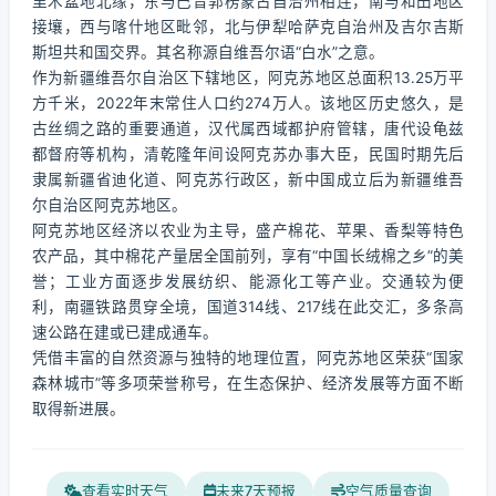
里木盆地北缘，东与巴音郭楞蒙古自治州相连，南与和田地区
接壤，西与喀什地区毗邻，北与伊犁哈萨克自治州及吉尔吉斯
斯坦共和国交界。其名称源自维吾尔语“白水”之意。
作为新疆维吾尔自治区下辖地区，阿克苏地区总面积13.25万平
方千米，2022年末常住人口约274万人。该地区历史悠久，是
古丝绸之路的重要通道，汉代属西域都护府管辖，唐代设龟兹
都督府等机构，清乾隆年间设阿克苏办事大臣，民国时期先后
隶属新疆省迪化道、阿克苏行政区，新中国成立后为新疆维吾
尔自治区阿克苏地区。
阿克苏地区经济以农业为主导，盛产棉花、苹果、香梨等特色
农产品，其中棉花产量居全国前列，享有“中国长绒棉之乡”的美
誉；工业方面逐步发展纺织、能源化工等产业。交通较为便
利，南疆铁路贯穿全境，国道314线、217线在此交汇，多条高
速公路在建或已建成通车。
凭借丰富的自然资源与独特的地理位置，阿克苏地区荣获“国家
森林城市”等多项荣誉称号，在生态保护、经济发展等方面不断
取得新进展。
查看实时天气
未来7天预报
空气质量查询